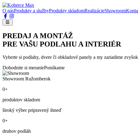
O nás
Produkty a služby
Produkty skladom
Realizácie
Showroom
Konta
PREDAJ A MONTÁŽ
PRE VAŠU PODLAHU A INTERIÉR
Vyberte si podlahy, dvere či obkladové panely a my zariadime zvyšok
Dohodnite si meranie
Ponúkame
Showroom Ružomberok
0+
produktov skladom
široký výber pripravený ihneď
0+
druhov podláh