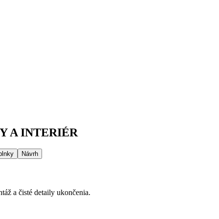
 A INTERIÉR
plnky
Návrh
áž a čisté detaily ukončenia.