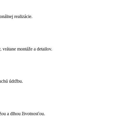
onálnej realizácie.
 vrátane montáže a detailov.
uchú údržbu.
žou a dlhou životnosťou.