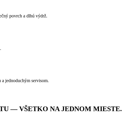
pečný povrch a dlhú výdrž.
.
u a jednoduchým servisom.
TU — VŠETKO NA JEDNOM MIESTE.