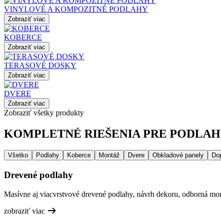
VINYLOVÉ A KOMPOZITNÉ PODLAHY
Zobraziť viac
KOBERCE
Zobraziť viac
TERASOVÉ DOSKY
Zobraziť viac
DVERE
Zobraziť viac
Zobraziť všetky produkty
KOMPLETNÉ RIEŠENIA PRE PODLAHY
Všetko
Podlahy
Koberce
Montáž
Dvere
Obkladové panely
Do
Drevené podlahy
Masívne aj viacvrstvové drevené podlahy, návrh dekoru, odborná mont
zobraziť viac