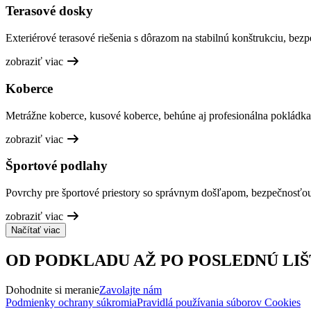
Terasové dosky
Exteriérové terasové riešenia s dôrazom na stabilnú konštrukciu, bez
zobraziť viac
Koberce
Metrážne koberce, kusové koberce, behúne aj profesionálna pokládka
zobraziť viac
Športové podlahy
Povrchy pre športové priestory so správnym došľapom, bezpečnosťo
zobraziť viac
Načítať viac
OD PODKLADU AŽ PO POSLEDNÚ LIŠ
Dohodnite si meranie
Zavolajte nám
Podmienky ochrany súkromia
Pravidlá používania súborov Cookies