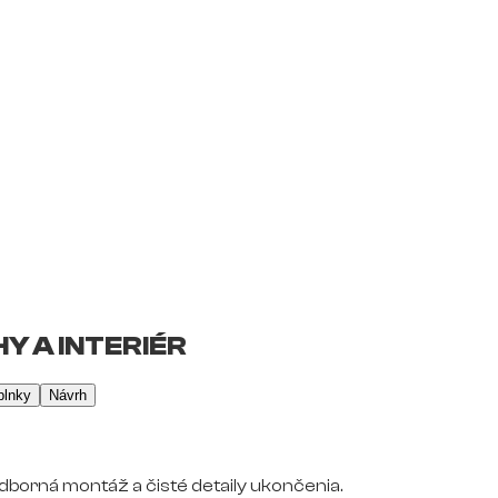
Y A INTERIÉR
plnky
Návrh
dborná montáž a čisté detaily ukončenia.