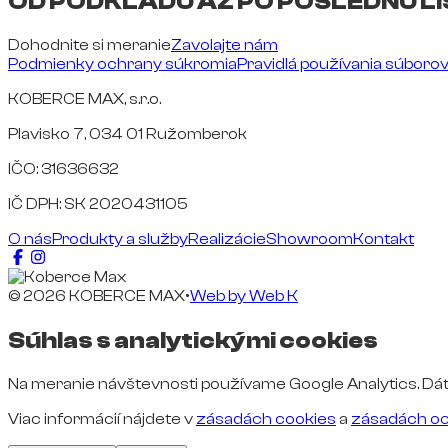
OD PODKLADU AŽ PO POSLEDNÚ LI
Dohodnite si meranie
Zavolajte nám
Podmienky ochrany súkromia
Pravidlá používania súboro
KOBERCE MAX, s.r.o.
Plavisko 7, 034 01 Ružomberok
IČO: 31636632
IČ DPH: SK 2020431105
O nás
Produkty a služby
Realizácie
Showroom
Kontakt
© 2026 KOBERCE MAX
•
Web by
Web K
Súhlas s analytickými cookies
Na meranie návštevnosti používame Google Analytics. Dát
Viac informácií nájdete v
zásadách cookies
a
zásadách oc