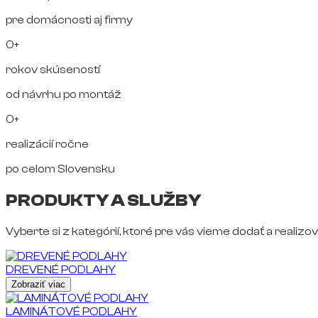
pre domácnosti aj firmy
0+
rokov skúseností
od návrhu po montáž
0+
realizácií ročne
po celom Slovensku
PRODUKTY A SLUŽBY
Vyberte si z kategórií, ktoré pre vás vieme dodať a realizov
DREVENÉ PODLAHY
Zobraziť viac
LAMINÁTOVÉ PODLAHY