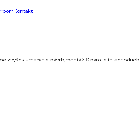
wroom
Kontakt
ime zvyšok – meranie, návrh, montáž. S nami je to jednoduch