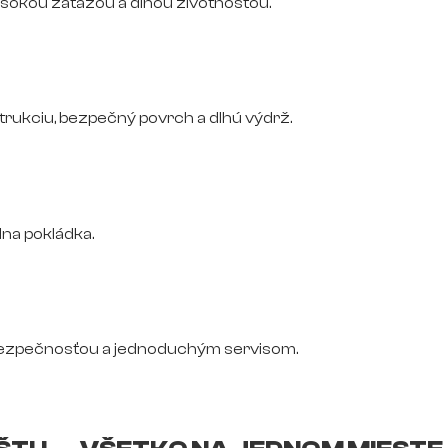
vysokou záťažou a dlhou životnosťou.
trukciu, bezpečný povrch a dlhú výdrž.
na pokládka.
bezpečnosťou a jednoduchým servisom.