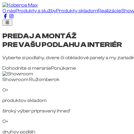
O nás
Produkty a služby
Produkty skladom
Realizácie
Sho
PREDAJ A MONTÁŽ
PRE VAŠU PODLAHU A INTERIÉR
Vyberte si podlahy, dvere či obkladové panely a my zariad
Dohodnite si meranie
Ponúkame
Showroom Ružomberok
0+
produktov skladom
široký výber pripravený ihneď
0+
druhov podláh