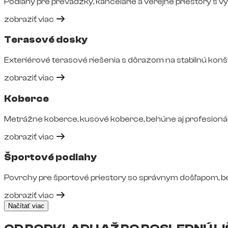
Podlahy pre prevádzky, kancelárie a verejné priestory s 
zobraziť viac
Terasové dosky
Exteriérové terasové riešenia s dôrazom na stabilnú konš
zobraziť viac
Koberce
Metrážne koberce, kusové koberce, behúne aj profesionál
zobraziť viac
Športové podlahy
Povrchy pre športové priestory so správnym došľapom, 
zobraziť viac
Načítať viac