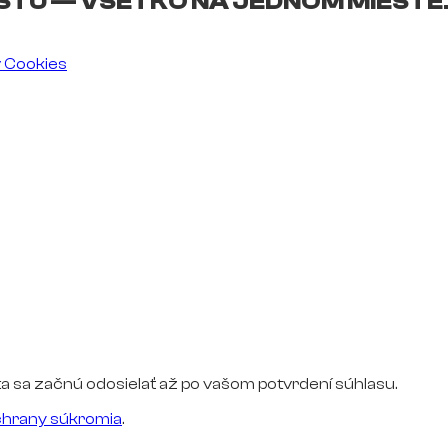
ŠTU — VŠETKO NA JEDNOM MIESTE
v Cookies
a sa začnú odosielať až po vašom potvrdení súhlasu.
hrany súkromia
.