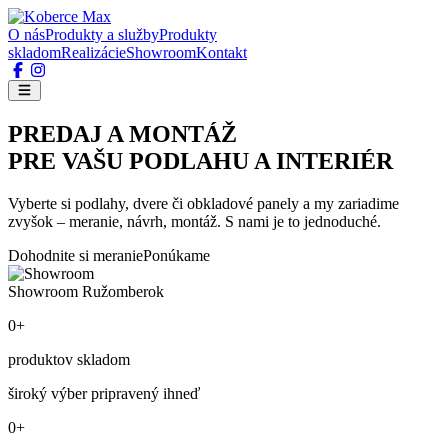
O nás
Produkty a služby
Produkty
skladom
Realizácie
Showroom
Kontakt
PREDAJ A MONTÁŽ
PRE VAŠU PODLAHU A INTERIÉR
Vyberte si podlahy, dvere či obkladové panely a my zariadime
zvyšok – meranie, návrh, montáž. S nami je to jednoduché.
Dohodnite si meranie
Ponúkame
Showroom Ružomberok
0+
produktov skladom
široký výber pripravený ihneď
0+