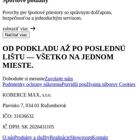
Športové podlahy
Povrchy pre športové priestory so správnym došľapom,
bezpečnosťou a jednoduchým servisom.
zobraziť viac
Načítať viac
OD PODKLADU AŽ PO POSLEDNÚ
LIŠTU — VŠETKO NA JEDNOM
MIESTE.
Dohodnite si meranie
Zavolajte nám
Podmienky ochrany súkromia
Pravidlá používania súborov Cookies
KOBERCE MAX, s.r.o.
Plavisko 7, 034 01 Ružomberok
IČO: 31636632
IČ DPH: SK 2020431105
O nás
Produkty a služby
Realizácie
Showroom
Kontakt