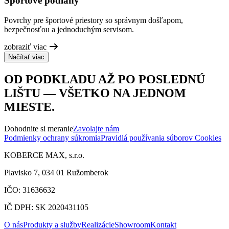
Športové podlahy
Povrchy pre športové priestory so správnym došľapom,
bezpečnosťou a jednoduchým servisom.
zobraziť viac
Načítať viac
OD PODKLADU AŽ PO POSLEDNÚ
LIŠTU — VŠETKO NA JEDNOM
MIESTE.
Dohodnite si meranie
Zavolajte nám
Podmienky ochrany súkromia
Pravidlá používania súborov Cookies
KOBERCE MAX, s.r.o.
Plavisko 7, 034 01 Ružomberok
IČO: 31636632
IČ DPH: SK 2020431105
O nás
Produkty a služby
Realizácie
Showroom
Kontakt