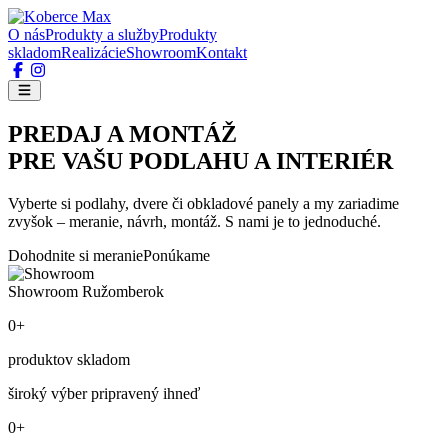
O nás
Produkty a služby
Produkty
skladom
Realizácie
Showroom
Kontakt
PREDAJ A MONTÁŽ
PRE VAŠU PODLAHU A INTERIÉR
Vyberte si podlahy, dvere či obkladové panely a my zariadime
zvyšok – meranie, návrh, montáž. S nami je to jednoduché.
Dohodnite si meranie
Ponúkame
Showroom Ružomberok
0+
produktov skladom
široký výber pripravený ihneď
0+