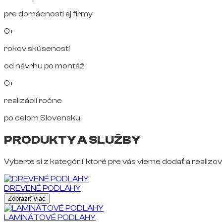
pre domácnosti aj firmy
0+
rokov skúseností
od návrhu po montáž
0+
realizácií ročne
po celom Slovensku
PRODUKTY A SLUŽBY
Vyberte si z kategórií, ktoré pre vás vieme dodať a realizov
DREVENÉ PODLAHY
Zobraziť viac
LAMINÁTOVÉ PODLAHY