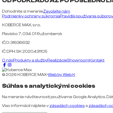
OD PODKLADU AŽ PO POSLEDNÚ LI
Dohodnite si meranie
Zavolajte nám
Podmienky ochrany súkromia
Pravidlá používania súboro
KOBERCE MAX, s.r.o.
Plavisko 7, 034 01 Ružomberok
IČO: 31636632
IČ DPH: SK 2020431105
O nás
Produkty a služby
Realizácie
Showroom
Kontakt
© 2026 KOBERCE MAX
•
Web by
Web K
Súhlas s analytickými cookies
Na meranie návštevnosti používame Google Analytics. Dát
Viac informácií nájdete v
zásadách cookies
a
zásadách oc