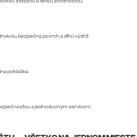
vysokou záťažou a dlhou životnosťou.
trukciu, bezpečný povrch a dlhú výdrž.
na pokládka.
bezpečnosťou a jednoduchým servisom.