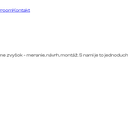
wroom
Kontakt
ime zvyšok – meranie, návrh, montáž. S nami je to jednoduch