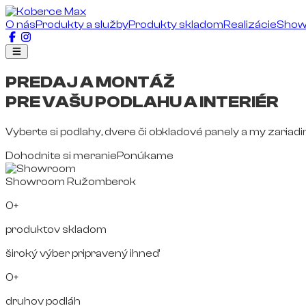
O nás
Produkty a služby
Produkty skladom
Realizácie
Sho
PREDAJ A MONTÁŽ
PRE VAŠU PODLAHU A INTERIÉR
Vyberte si podlahy, dvere či obkladové panely a my zariad
Dohodnite si meranie
Ponúkame
Showroom Ružomberok
0+
produktov skladom
široký výber pripravený ihneď
0+
druhov podláh