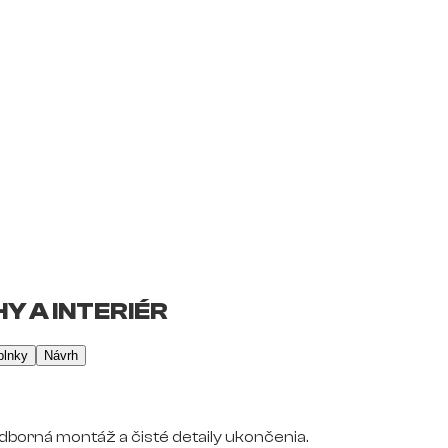
Y A INTERIÉR
plnky
Návrh
dborná montáž a čisté detaily ukončenia.