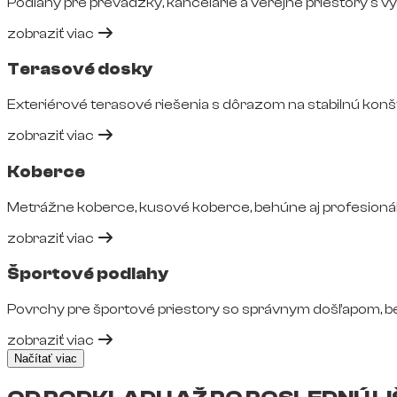
Podlahy pre prevádzky, kancelárie a verejné priestory s 
zobraziť viac
Terasové dosky
Exteriérové terasové riešenia s dôrazom na stabilnú konš
zobraziť viac
Koberce
Metrážne koberce, kusové koberce, behúne aj profesionál
zobraziť viac
Športové podlahy
Povrchy pre športové priestory so správnym došľapom, 
zobraziť viac
Načítať viac