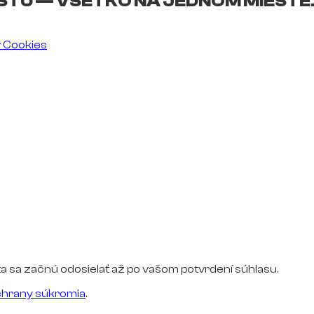
ŠTU — VŠETKO NA JEDNOM MIESTE
v Cookies
a sa začnú odosielať až po vašom potvrdení súhlasu.
hrany súkromia
.