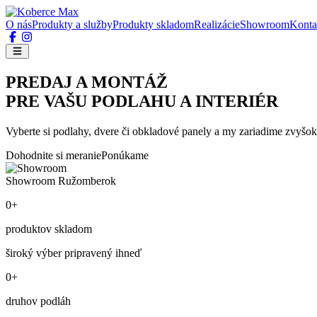
O nás
Produkty a služby
Produkty skladom
Realizácie
Showroom
Konta
PREDAJ A MONTÁŽ
PRE VAŠU PODLAHU A INTERIÉR
Vyberte si podlahy, dvere či obkladové panely a my zariadime zvyšok
Dohodnite si meranie
Ponúkame
Showroom Ružomberok
0+
produktov skladom
široký výber pripravený ihneď
0+
druhov podláh