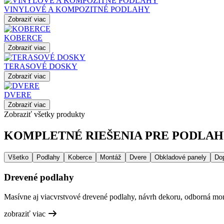
VINYLOVÉ A KOMPOZITNÉ PODLAHY
Zobraziť viac
KOBERCE
Zobraziť viac
TERASOVÉ DOSKY
Zobraziť viac
DVERE
Zobraziť viac
Zobraziť všetky produkty
KOMPLETNÉ RIEŠENIA PRE PODLAHY
Všetko
Podlahy
Koberce
Montáž
Dvere
Obkladové panely
Do
Drevené podlahy
Masívne aj viacvrstvové drevené podlahy, návrh dekoru, odborná mont
zobraziť viac