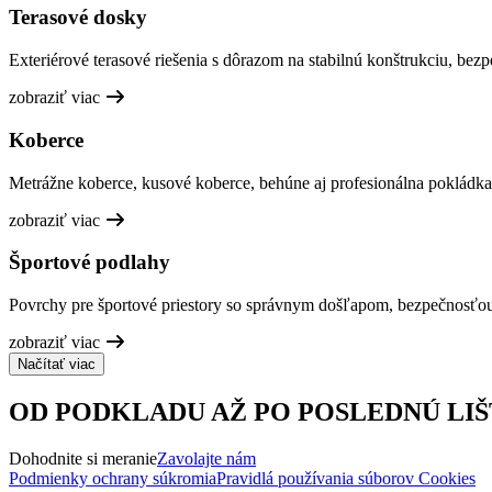
Terasové dosky
Exteriérové terasové riešenia s dôrazom na stabilnú konštrukciu, bez
zobraziť viac
Koberce
Metrážne koberce, kusové koberce, behúne aj profesionálna pokládka
zobraziť viac
Športové podlahy
Povrchy pre športové priestory so správnym došľapom, bezpečnosťo
zobraziť viac
Načítať viac
OD PODKLADU AŽ PO POSLEDNÚ LIŠ
Dohodnite si meranie
Zavolajte nám
Podmienky ochrany súkromia
Pravidlá používania súborov Cookies