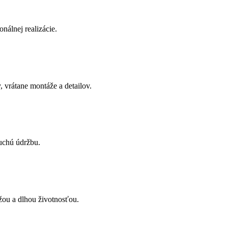
onálnej realizácie.
 vrátane montáže a detailov.
uchú údržbu.
žou a dlhou životnosťou.