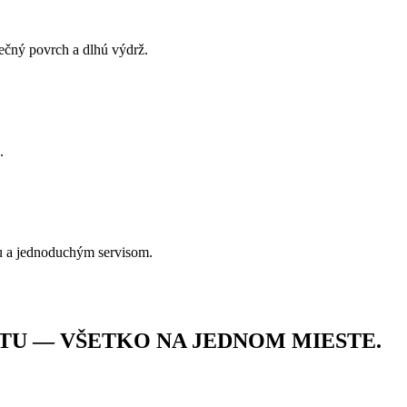
pečný povrch a dlhú výdrž.
.
u a jednoduchým servisom.
TU — VŠETKO NA JEDNOM MIESTE.