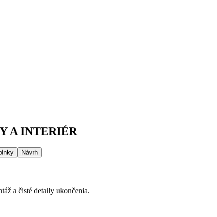
 A INTERIÉR
plnky
Návrh
áž a čisté detaily ukončenia.