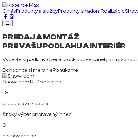
O nás
Produkty a služby
Produkty skladom
Realizácie
Sho
PREDAJ A MONTÁŽ
PRE VAŠU PODLAHU A INTERIÉR
Vyberte si podlahy, dvere či obkladové panely a my zariad
Dohodnite si meranie
Ponúkame
Showroom Ružomberok
0+
produktov skladom
široký výber pripravený ihneď
0+
druhov podláh