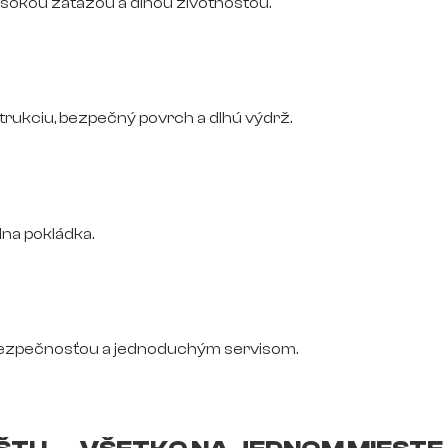
vysokou záťažou a dlhou životnosťou.
trukciu, bezpečný povrch a dlhú výdrž.
na pokládka.
bezpečnosťou a jednoduchým servisom.