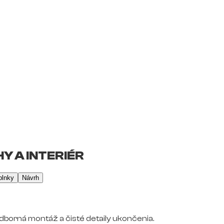
Y A INTERIÉR
plnky
Návrh
dborná montáž a čisté detaily ukončenia.