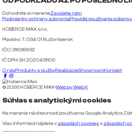
OD PODKLADU AŽ PO POSLEDNÚ LI
Dohodnite si meranie
Zavolajte nám
Podmienky ochrany súkromia
Pravidlá používania súboro
KOBERCE MAX, s.r.o.
Plavisko 7, 034 01 Ružomberok
IČO: 31636632
IČ DPH: SK 2020431105
O nás
Produkty a služby
Realizácie
Showroom
Kontakt
© 2026 KOBERCE MAX
•
Web by
Web K
Súhlas s analytickými cookies
Na meranie návštevnosti používame Google Analytics. Dát
Viac informácií nájdete v
zásadách cookies
a
zásadách oc