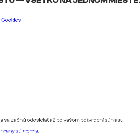
ŠTU — VŠETKO NA JEDNOM MIESTE
v Cookies
a sa začnú odosielať až po vašom potvrdení súhlasu.
hrany súkromia
.