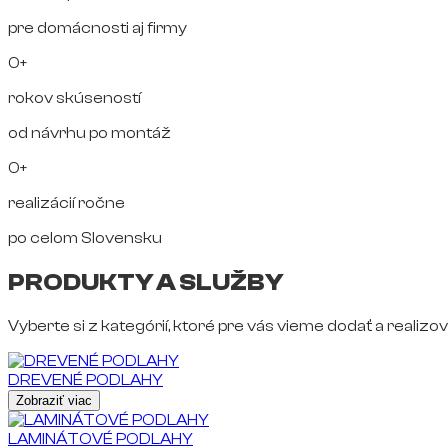
pre domácnosti aj firmy
0+
rokov skúseností
od návrhu po montáž
0+
realizácií ročne
po celom Slovensku
PRODUKTY A SLUŽBY
Vyberte si z kategórií, ktoré pre vás vieme dodať a realizov
DREVENÉ PODLAHY
Zobraziť viac
LAMINÁTOVÉ PODLAHY