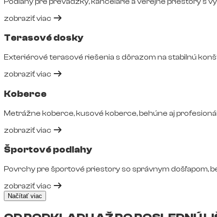
Podlahy pre prevádzky, kancelárie a verejné priestory s 
zobraziť viac
Terasové dosky
Exteriérové terasové riešenia s dôrazom na stabilnú konš
zobraziť viac
Koberce
Metrážne koberce, kusové koberce, behúne aj profesionál
zobraziť viac
Športové podlahy
Povrchy pre športové priestory so správnym došľapom, 
zobraziť viac
Načítať viac