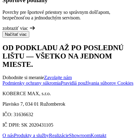
Športové podlahy
Povrchy pre športové priestory so správnym došľapom,
bezpečnosťou a jednoduchým servisom.
zobraziť viac
Načítať viac
OD PODKLADU AŽ PO POSLEDNÚ
LIŠTU — VŠETKO NA JEDNOM
MIESTE.
Dohodnite si meranie
Zavolajte nám
Podmienky ochrany súkromia
Pravidlá používania súborov Cookies
KOBERCE MAX, s.r.o.
Plavisko 7, 034 01 Ružomberok
IČO: 31636632
IČ DPH: SK 2020431105
O nás
Produkty a služby
Realizácie
Showroom
Kontakt