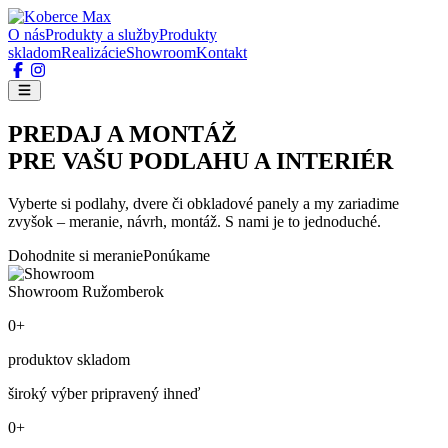
O nás
Produkty a služby
Produkty
skladom
Realizácie
Showroom
Kontakt
PREDAJ A MONTÁŽ
PRE VAŠU PODLAHU A INTERIÉR
Vyberte si podlahy, dvere či obkladové panely a my zariadime
zvyšok – meranie, návrh, montáž. S nami je to jednoduché.
Dohodnite si meranie
Ponúkame
Showroom Ružomberok
0+
produktov skladom
široký výber pripravený ihneď
0+