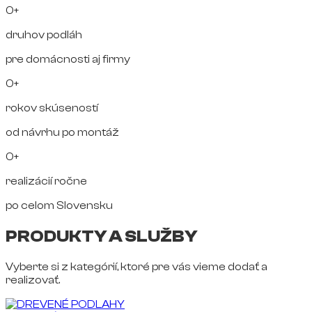
0+
druhov podláh
pre domácnosti aj firmy
0+
rokov skúseností
od návrhu po montáž
0+
realizácií ročne
po celom Slovensku
PRODUKTY A SLUŽBY
Vyberte si z kategórií, ktoré pre vás vieme dodať a
realizovať.