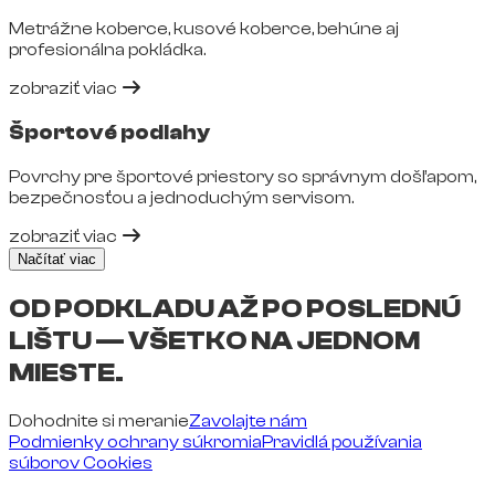
Metrážne koberce, kusové koberce, behúne aj
profesionálna pokládka.
zobraziť viac
Športové podlahy
Povrchy pre športové priestory so správnym došľapom,
bezpečnosťou a jednoduchým servisom.
zobraziť viac
Načítať viac
OD PODKLADU AŽ PO POSLEDNÚ
LIŠTU — VŠETKO NA JEDNOM
MIESTE.
Dohodnite si meranie
Zavolajte nám
Podmienky ochrany súkromia
Pravidlá používania
súborov Cookies