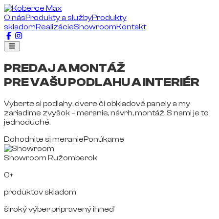
O nás
Produkty a služby
Produkty
skladom
Realizácie
Showroom
Kontakt
PREDAJ A MONTÁŽ
PRE VAŠU PODLAHU A INTERIÉR
Vyberte si podlahy, dvere či obkladové panely a my
zariadime zvyšok – meranie, návrh, montáž. S nami je to
jednoduché.
Dohodnite si meranie
Ponúkame
Showroom Ružomberok
0+
produktov skladom
široký výber pripravený ihneď