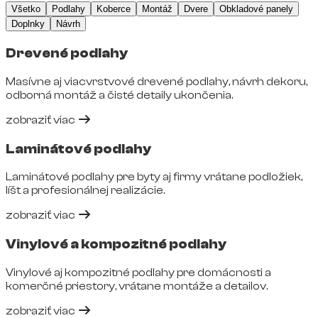
Všetko
Podlahy
Koberce
Montáž
Dvere
Obkladové panely
Doplnky
Návrh
Drevené podlahy
Masívne aj viacvrstvové drevené podlahy, návrh dekoru,
odborná montáž a čisté detaily ukončenia.
zobraziť viac
Laminátové podlahy
Laminátové podlahy pre byty aj firmy vrátane podložiek,
líšt a profesionálnej realizácie.
zobraziť viac
Vinylové a kompozitné podlahy
Vinylové aj kompozitné podlahy pre domácnosti a
komerčné priestory, vrátane montáže a detailov.
zobraziť viac