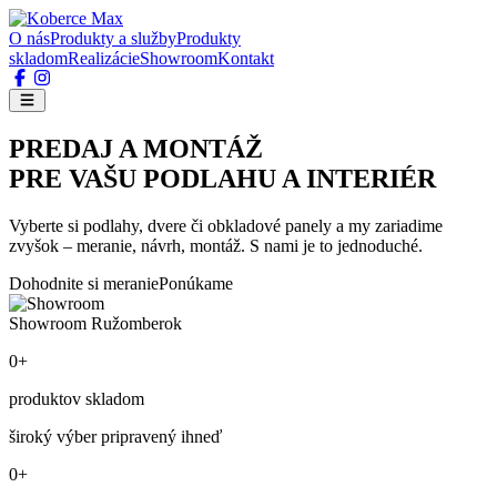
O nás
Produkty a služby
Produkty
skladom
Realizácie
Showroom
Kontakt
PREDAJ A MONTÁŽ
PRE VAŠU PODLAHU A INTERIÉR
Vyberte si podlahy, dvere či obkladové panely a my zariadime
zvyšok – meranie, návrh, montáž. S nami je to jednoduché.
Dohodnite si meranie
Ponúkame
Showroom Ružomberok
0+
produktov skladom
široký výber pripravený ihneď
0+