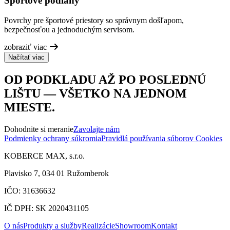
Športové podlahy
Povrchy pre športové priestory so správnym došľapom,
bezpečnosťou a jednoduchým servisom.
zobraziť viac
Načítať viac
OD PODKLADU AŽ PO POSLEDNÚ
LIŠTU — VŠETKO NA JEDNOM
MIESTE.
Dohodnite si meranie
Zavolajte nám
Podmienky ochrany súkromia
Pravidlá používania súborov Cookies
KOBERCE MAX, s.r.o.
Plavisko 7, 034 01 Ružomberok
IČO: 31636632
IČ DPH: SK 2020431105
O nás
Produkty a služby
Realizácie
Showroom
Kontakt