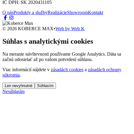
IČ DPH: SK 2020431105
O nás
Produkty a služby
Realizácie
Showroom
Kontakt
© 2026 KOBERCE MAX
•
Web by
Web K
Súhlas s analytickými cookies
Na meranie návštevnosti používame Google Analytics. Dáta sa
začnú odosielať až po vašom potvrdení súhlasu.
Viac informácií nájdete v
zásadách cookies
a
zásadách ochrany
súkromia
.
Len nevyhnutné
Súhlasím
Nesúhlasím