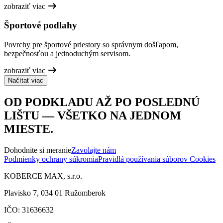
zobraziť viac
Športové podlahy
Povrchy pre športové priestory so správnym došľapom,
bezpečnosťou a jednoduchým servisom.
zobraziť viac
Načítať viac
OD PODKLADU AŽ PO POSLEDNÚ
LIŠTU — VŠETKO NA JEDNOM
MIESTE.
Dohodnite si meranie
Zavolajte nám
Podmienky ochrany súkromia
Pravidlá používania súborov Cookies
KOBERCE MAX, s.r.o.
Plavisko 7, 034 01 Ružomberok
IČO: 31636632