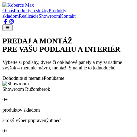
O nás
Produkty a služby
Produkty
skladom
Realizácie
Showroom
Kontakt
PREDAJ A MONTÁŽ
PRE VAŠU PODLAHU A INTERIÉR
Vyberte si podlahy, dvere či obkladové panely a my zariadime
zvyšok – meranie, návrh, montáž. S nami je to jednoduché.
Dohodnite si meranie
Ponúkame
Showroom Ružomberok
0+
produktov skladom
široký výber pripravený ihneď
0+