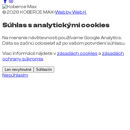
© 2026 KOBERCE MAX
•
Web by
Web K
Súhlas s analytickými cookies
Na meranie návštevnosti používame Google Analytics.
Dáta sa začnú odosielať až po vašom potvrdení súhlasu.
Viac informácií nájdete v
zásadách cookies
a
zásadách
ochrany súkromia
.
Len nevyhnutné
Súhlasím
Nesúhlasím