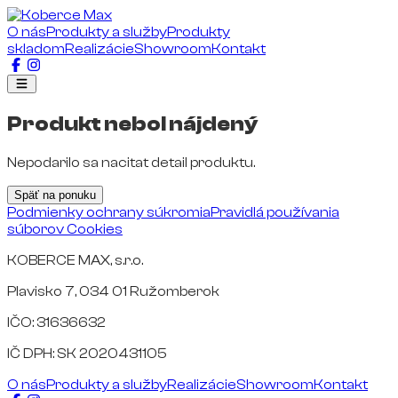
O nás
Produkty a služby
Produkty
skladom
Realizácie
Showroom
Kontakt
Produkt nebol nájdený
Nepodarilo sa nacitat detail produktu.
Späť na ponuku
Podmienky ochrany súkromia
Pravidlá používania
súborov Cookies
KOBERCE MAX, s.r.o.
Plavisko 7, 034 01 Ružomberok
IČO: 31636632
IČ DPH: SK 2020431105
O nás
Produkty a služby
Realizácie
Showroom
Kontakt