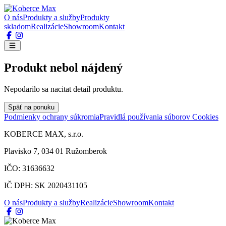
O nás
Produkty a služby
Produkty
skladom
Realizácie
Showroom
Kontakt
Produkt nebol nájdený
Nepodarilo sa nacitat detail produktu.
Späť na ponuku
Podmienky ochrany súkromia
Pravidlá používania súborov Cookies
KOBERCE MAX, s.r.o.
Plavisko 7, 034 01 Ružomberok
IČO: 31636632
IČ DPH: SK 2020431105
O nás
Produkty a služby
Realizácie
Showroom
Kontakt