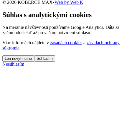
© 2026 KOBERCE MAX
•
Web by
Web K
Súhlas s analytickými cookies
Na meranie návštevnosti používame Google Analytics. Dáta sa
začnú odosielať až po vašom potvrdení súhlasu.
Viac informácií nájdete v
zásadách cookies
a
zásadách ochrany
súkromia
.
Len nevyhnutné
Súhlasím
Nesúhlasím