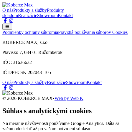
O nás
Produkty a služby
Produkty
skladom
Realizácie
Showroom
Kontakt
Podmienky ochrany súkromia
Pravidlá používania súborov Cookies
KOBERCE MAX, s.r.o.
Plavisko 7, 034 01 Ružomberok
IČO: 31636632
IČ DPH: SK 2020431105
O nás
Produkty a služby
Realizácie
Showroom
Kontakt
© 2026 KOBERCE MAX
•
Web by
Web K
Súhlas s analytickými cookies
Na meranie návštevnosti používame Google Analytics. Dáta sa
začnú odosielať až po vašom potvrdení súhlasu.