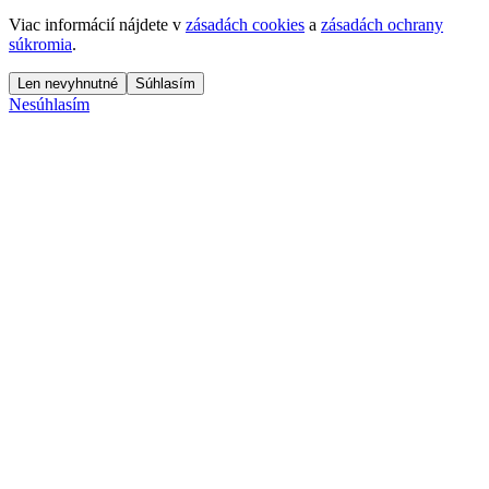
Viac informácií nájdete v
zásadách cookies
a
zásadách ochrany
súkromia
.
Len nevyhnutné
Súhlasím
Nesúhlasím