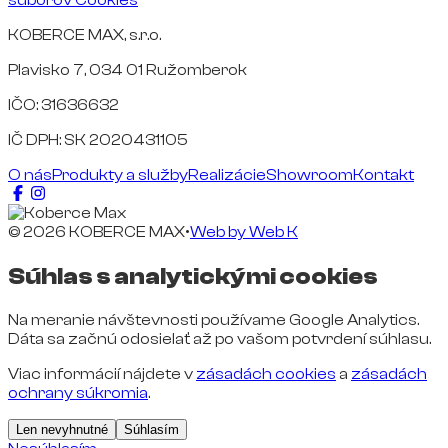
KOBERCE MAX, s.r.o.
Plavisko 7, 034 01 Ružomberok
IČO: 31636632
IČ DPH: SK 2020431105
O nás
Produkty a služby
Realizácie
Showroom
Kontakt
© 2026 KOBERCE MAX
•
Web by
Web K
Súhlas s analytickými cookies
Na meranie návštevnosti používame Google Analytics.
Dáta sa začnú odosielať až po vašom potvrdení súhlasu.
Viac informácií nájdete v
zásadách cookies
a
zásadách
ochrany súkromia
.
Len nevyhnutné
Súhlasím