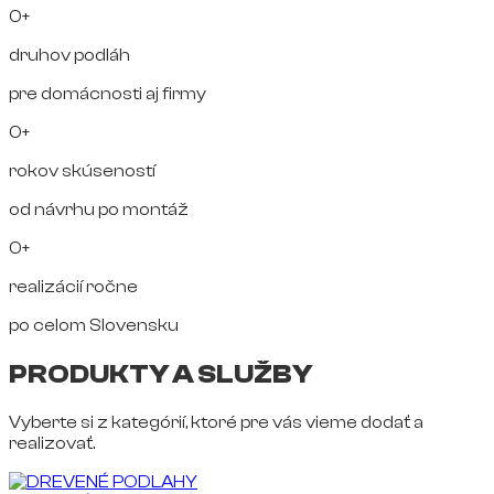
0+
druhov podláh
pre domácnosti aj firmy
0+
rokov skúseností
od návrhu po montáž
0+
realizácií ročne
po celom Slovensku
PRODUKTY A SLUŽBY
Vyberte si z kategórií, ktoré pre vás vieme dodať a
realizovať.