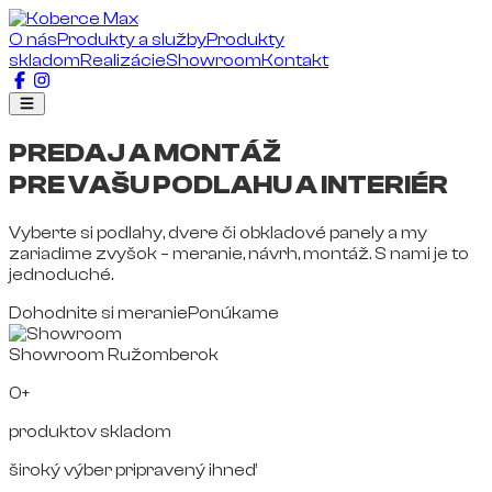
O nás
Produkty a služby
Produkty
skladom
Realizácie
Showroom
Kontakt
PREDAJ A MONTÁŽ
PRE VAŠU PODLAHU A INTERIÉR
Vyberte si podlahy, dvere či obkladové panely a my
zariadime zvyšok – meranie, návrh, montáž. S nami je to
jednoduché.
Dohodnite si meranie
Ponúkame
Showroom Ružomberok
0+
produktov skladom
široký výber pripravený ihneď