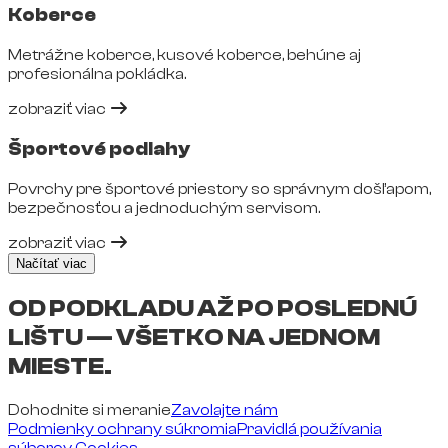
Koberce
Metrážne koberce, kusové koberce, behúne aj
profesionálna pokládka.
zobraziť viac
Športové podlahy
Povrchy pre športové priestory so správnym došľapom,
bezpečnosťou a jednoduchým servisom.
zobraziť viac
Načítať viac
OD PODKLADU AŽ PO POSLEDNÚ
LIŠTU — VŠETKO NA JEDNOM
MIESTE.
Dohodnite si meranie
Zavolajte nám
Podmienky ochrany súkromia
Pravidlá používania
súborov Cookies