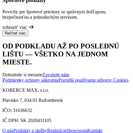
Športové podlahy
Povrchy pre športové priestory so správnym došľapom,
bezpečnosťou a jednoduchým servisom.
zobraziť viac
Načítať viac
OD PODKLADU AŽ PO POSLEDNÚ
LIŠTU — VŠETKO NA JEDNOM
MIESTE.
Dohodnite si meranie
Zavolajte nám
Podmienky ochrany súkromia
Pravidlá používania súborov Cookies
KOBERCE MAX, s.r.o.
Plavisko 7, 034 01 Ružomberok
IČO: 31636632
IČ DPH: SK 2020431105
O nás
Produkty a služby
Realizácie
Showroom
Kontakt