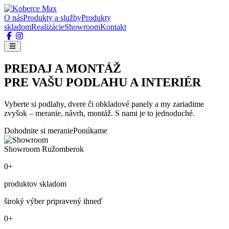
O nás
Produkty a služby
Produkty
skladom
Realizácie
Showroom
Kontakt
PREDAJ A MONTÁŽ
PRE VAŠU PODLAHU A INTERIÉR
Vyberte si podlahy, dvere či obkladové panely a my zariadime
zvyšok – meranie, návrh, montáž. S nami je to jednoduché.
Dohodnite si meranie
Ponúkame
Showroom Ružomberok
0+
produktov skladom
široký výber pripravený ihneď
0+