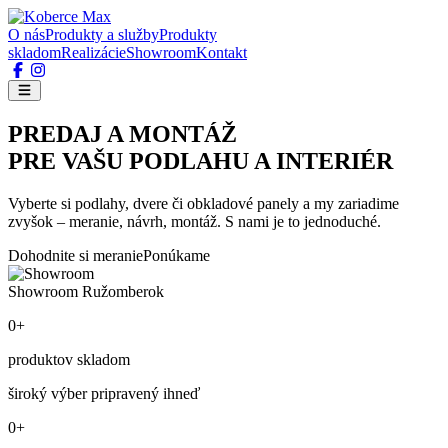
O nás
Produkty a služby
Produkty
skladom
Realizácie
Showroom
Kontakt
PREDAJ A MONTÁŽ
PRE VAŠU PODLAHU A INTERIÉR
Vyberte si podlahy, dvere či obkladové panely a my zariadime
zvyšok – meranie, návrh, montáž. S nami je to jednoduché.
Dohodnite si meranie
Ponúkame
Showroom Ružomberok
0+
produktov skladom
široký výber pripravený ihneď
0+