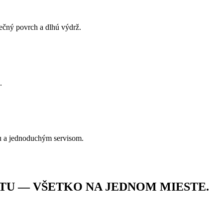
pečný povrch a dlhú výdrž.
.
u a jednoduchým servisom.
TU — VŠETKO NA JEDNOM MIESTE.