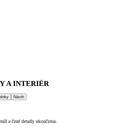
 A INTERIÉR
plnky
Návrh
áž a čisté detaily ukončenia.