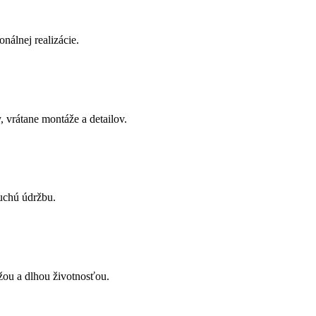
onálnej realizácie.
 vrátane montáže a detailov.
uchú údržbu.
žou a dlhou životnosťou.