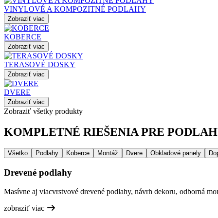
VINYLOVÉ A KOMPOZITNÉ PODLAHY
Zobraziť viac
KOBERCE
Zobraziť viac
TERASOVÉ DOSKY
Zobraziť viac
DVERE
Zobraziť viac
Zobraziť všetky produkty
KOMPLETNÉ RIEŠENIA PRE PODLAHY
Všetko
Podlahy
Koberce
Montáž
Dvere
Obkladové panely
Do
Drevené podlahy
Masívne aj viacvrstvové drevené podlahy, návrh dekoru, odborná mont
zobraziť viac