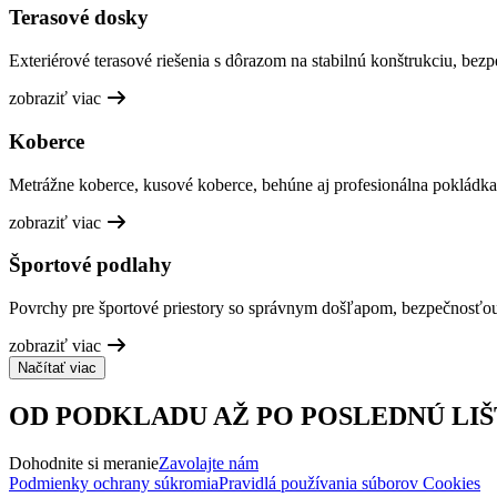
Terasové dosky
Exteriérové terasové riešenia s dôrazom na stabilnú konštrukciu, bez
zobraziť viac
Koberce
Metrážne koberce, kusové koberce, behúne aj profesionálna pokládka
zobraziť viac
Športové podlahy
Povrchy pre športové priestory so správnym došľapom, bezpečnosťo
zobraziť viac
Načítať viac
OD PODKLADU AŽ PO POSLEDNÚ LIŠ
Dohodnite si meranie
Zavolajte nám
Podmienky ochrany súkromia
Pravidlá používania súborov Cookies