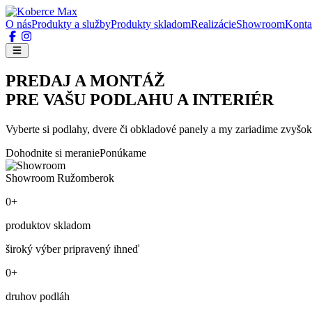
O nás
Produkty a služby
Produkty skladom
Realizácie
Showroom
Konta
PREDAJ A MONTÁŽ
PRE VAŠU PODLAHU A INTERIÉR
Vyberte si podlahy, dvere či obkladové panely a my zariadime zvyšok
Dohodnite si meranie
Ponúkame
Showroom Ružomberok
0+
produktov skladom
široký výber pripravený ihneď
0+
druhov podláh