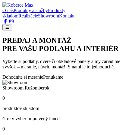
O nás
Produkty a služby
Produkty
skladom
Realizácie
Showroom
Kontakt
PREDAJ A MONTÁŽ
PRE VAŠU PODLAHU A INTERIÉR
Vyberte si podlahy, dvere či obkladové panely a my zariadime
zvyšok – meranie, návrh, montáž. S nami je to jednoduché.
Dohodnite si meranie
Ponúkame
Showroom Ružomberok
0+
produktov skladom
široký výber pripravený ihneď
0+