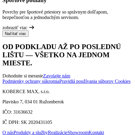
Športové podlahy
Povrchy pre športové priestory so správnym došľapom,
bezpečnosťou a jednoduchým servisom.
zobraziť viac
Načítať viac
OD PODKLADU AŽ PO POSLEDNÚ
LIŠTU — VŠETKO NA JEDNOM
MIESTE.
Dohodnite si meranie
Zavolajte nám
Podmienky ochrany súkromia
Pravidlá používania súborov Cookies
KOBERCE MAX, s.r.o.
Plavisko 7, 034 01 Ružomberok
IČO: 31636632
IČ DPH: SK 2020431105
O nás
Produkty a služby
Realizácie
Showroom
Kontakt