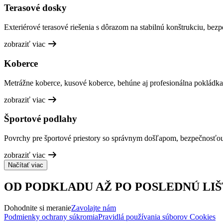
Terasové dosky
Exteriérové terasové riešenia s dôrazom na stabilnú konštrukciu, bez
zobraziť viac
Koberce
Metrážne koberce, kusové koberce, behúne aj profesionálna pokládka
zobraziť viac
Športové podlahy
Povrchy pre športové priestory so správnym došľapom, bezpečnosťo
zobraziť viac
Načítať viac
OD PODKLADU AŽ PO POSLEDNÚ LIŠ
Dohodnite si meranie
Zavolajte nám
Podmienky ochrany súkromia
Pravidlá používania súborov Cookies