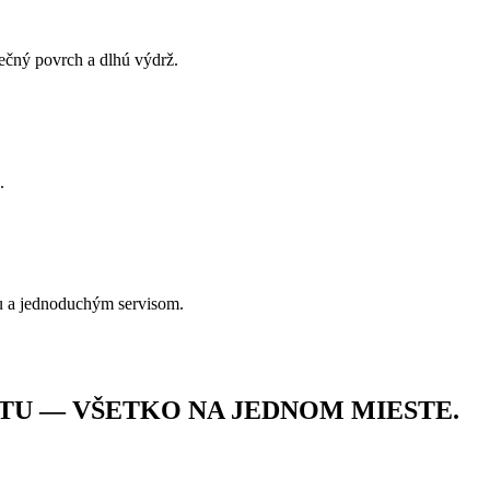
pečný povrch a dlhú výdrž.
.
u a jednoduchým servisom.
TU — VŠETKO NA JEDNOM MIESTE.