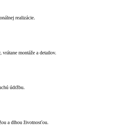
onálnej realizácie.
 vrátane montáže a detailov.
uchú údržbu.
žou a dlhou životnosťou.