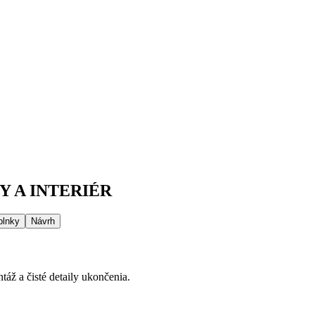
 A INTERIÉR
plnky
Návrh
áž a čisté detaily ukončenia.