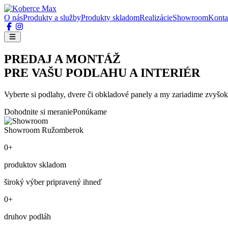
O nás
Produkty a služby
Produkty skladom
Realizácie
Showroom
Konta
PREDAJ A MONTÁŽ
PRE VAŠU PODLAHU A INTERIÉR
Vyberte si podlahy, dvere či obkladové panely a my zariadime zvyšok
Dohodnite si meranie
Ponúkame
Showroom Ružomberok
0+
produktov skladom
široký výber pripravený ihneď
0+
druhov podláh