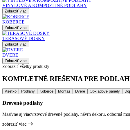
VINYLOVÉ A KOMPOZITNÉ PODLAHY
Zobraziť viac
KOBERCE
Zobraziť viac
TERASOVÉ DOSKY
Zobraziť viac
DVERE
Zobraziť viac
Zobraziť všetky produkty
KOMPLETNÉ RIEŠENIA PRE PODLAHY
Všetko
Podlahy
Koberce
Montáž
Dvere
Obkladové panely
Do
Drevené podlahy
Masívne aj viacvrstvové drevené podlahy, návrh dekoru, odborná mont
zobraziť viac