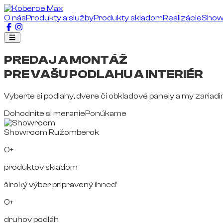
O nás
Produkty a služby
Produkty skladom
Realizácie
Sho
PREDAJ A MONTÁŽ
PRE VAŠU PODLAHU A INTERIÉR
Vyberte si podlahy, dvere či obkladové panely a my zariad
Dohodnite si meranie
Ponúkame
Showroom Ružomberok
0+
produktov skladom
široký výber pripravený ihneď
0+
druhov podláh