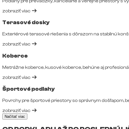
Podlahy pre prevádzky, kancelárie a verejné priestory s 
zobraziť viac
Terasové dosky
Exteriérové terasové riešenia s dôrazom na stabilnú konš
zobraziť viac
Koberce
Metrážne koberce, kusové koberce, behúne aj profesionál
zobraziť viac
Športové podlahy
Povrchy pre športové priestory so správnym došľapom, 
zobraziť viac
Načítať viac