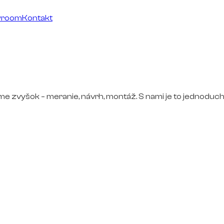
wroom
Kontakt
ime zvyšok – meranie, návrh, montáž. S nami je to jednoduch