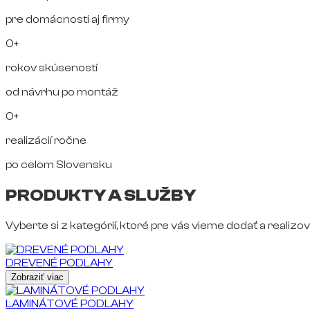
pre domácnosti aj firmy
0+
rokov skúseností
od návrhu po montáž
0+
realizácií ročne
po celom Slovensku
PRODUKTY A SLUŽBY
Vyberte si z kategórií, ktoré pre vás vieme dodať a realizov
DREVENÉ PODLAHY
Zobraziť viac
LAMINÁTOVÉ PODLAHY