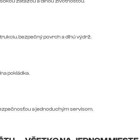
vysokou záťažou a dlhou životnosťou.
trukciu, bezpečný povrch a dlhú výdrž.
na pokládka.
bezpečnosťou a jednoduchým servisom.