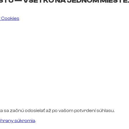
ŠTU — VŠETKO NA JEDNOM MIESTE
v Cookies
a sa začnú odosielať až po vašom potvrdení súhlasu.
hrany súkromia
.