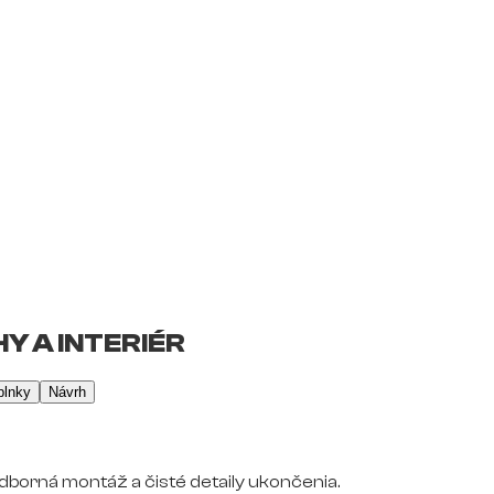
Y A INTERIÉR
plnky
Návrh
dborná montáž a čisté detaily ukončenia.