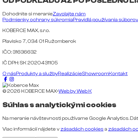
OD PODKLADU AŽ PO POSLEDNÚ LI
Dohodnite si meranie
Zavolajte nám
Podmienky ochrany súkromia
Pravidlá používania súboro
KOBERCE MAX, s.r.o.
Plavisko 7, 034 01 Ružomberok
IČO: 31636632
IČ DPH: SK 2020431105
O nás
Produkty a služby
Realizácie
Showroom
Kontakt
© 2026 KOBERCE MAX
•
Web by
Web K
Súhlas s analytickými cookies
Na meranie návštevnosti používame Google Analytics. Dát
Viac informácií nájdete v
zásadách cookies
a
zásadách oc