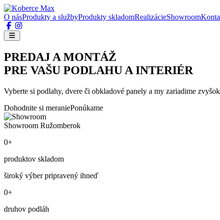
O nás
Produkty a služby
Produkty skladom
Realizácie
Showroom
Konta
PREDAJ A MONTÁŽ
PRE VAŠU PODLAHU A INTERIÉR
Vyberte si podlahy, dvere či obkladové panely a my zariadime zvyšok
Dohodnite si meranie
Ponúkame
Showroom Ružomberok
0+
produktov skladom
široký výber pripravený ihneď
0+
druhov podláh